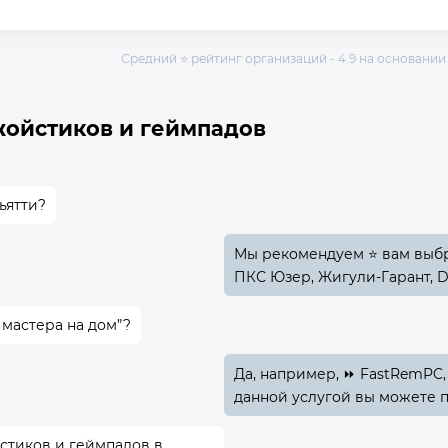
Средний ⭐ рейтинг организаций - 4.9 на основании 
жойстиков и геймпадов
ьятти?
Мы рекомендуем ⭐ вам выбра
ПКС Юзер, Жигули-Гарант, D
 мастера на дом”?
Да, например, ⏩ FastRemPC,
данной услугой вы можете п
стиков и геймпадов в