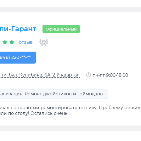
ли-Гарант
Официальный
1 отзыв
848) 220-32-42
(848) 220-**-**
тти, бул. Кулибина, 6А, 2-й квартал
пн-пт 9:00-18:00
ализация: Ремонт джойстиков и геймпадов
авал по гарантии ремонтировать технику. Проблему решили,
ли по столу! Остались очень ...