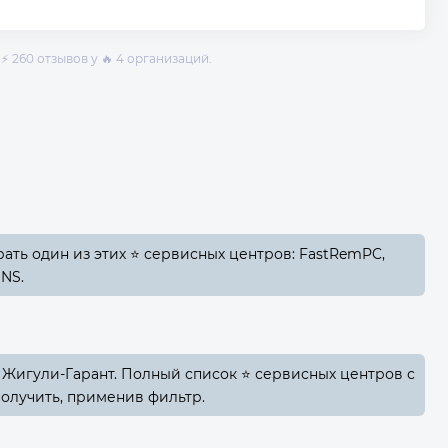
⚡ 260 отзывов у 🔥 4 организаций.
ть один из этих ⭐ сервисных центров: FastRemPC,
NS.
 Жигули-Гарант. Полный список ⭐ сервисных центров с
олучить, применив фильтр.