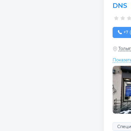
DNS
+7 (
+7 
Толья
Показат
Специ