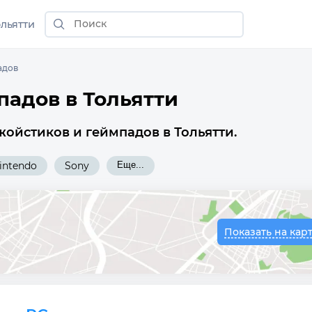
ольятти
адов
падов в Тольятти
ойстиков и геймпадов в Тольятти.
intendo
Sony
Еще...
Показать на кар