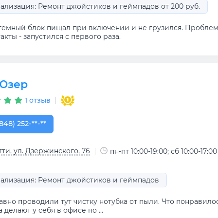
ализация: Ремонт джойстиков и геймпадов от 200 руб.
темный блок пищал при включении и не грузился. Проблем
акты - запустился с первого раза.
Юзер
1 отзыв
848) 252-99-12
848) 252-**-**
тти, ул. Дзержинского, 76
пн-пт 10:00-19:00; сб 10:00-17:00
ализация: Ремонт джойстиков и геймпадов
вно проводили тут чистку нотубка от пыли. Что понравилос
 делают у себя в офисе но ...