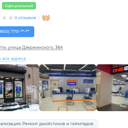
Официальный
0 отзывов
800) 770-78-88
(800) 770-**-**
тти, улица Дзержинского, 38А
ь все адреса
ализация: Ремонт джойстиков и геймпадов